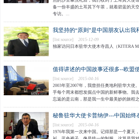
然的沙尘暴洗礼后，我们收到了土耳其大使
备一份丰盛的土耳其下午茶，就着碧蓝的天
专访。...
我坚持的“原则”是中国朋友认出我和
[list:source]
2015-12-09
独家访问日本驻华大使木寺昌人（KITERA Masa
值得讲述的中国故事还很多--欧盟使团
[list:source]
2015-04-16
2003年至2007年，我曾担任奥地利驻华大
乎每个周末都想发掘点中国的新鲜事物。我
忘返的是云南，那是我一生中最美妙的旅程之一
秘鲁驻华大使卡普纳伊---中国始终在
[list:source]
2015-04-16
1976年我第一次来中国。记得那是一个夏天
衫、蓝色裤子，像是统一的制服。这算是我