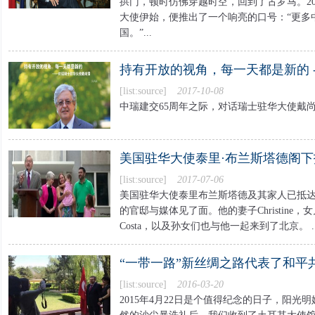
拱门，顿时仿佛穿越时空，回到了古罗马。20
大使伊始，便推出了一个响亮的口号：“更多
国。”...
持有开放的视角，每一天都是新的 ----
[list:source]
2017-10-08
中瑞建交65周年之际，对话瑞士驻华大使戴尚贤
美国驻华大使泰里·布兰斯塔德阁
[list:source]
2017-07-06
美国驻华大使泰里布兰斯塔德及其家人已抵达
的官邸与媒体见了面。他的妻子Christine，女儿A
Costa，以及孙女们也与他一起来到了北京。 ..
“一带一路”新丝绸之路代表了和平共
[list:source]
2016-03-20
2015年4月22日是个值得纪念的日子，阳