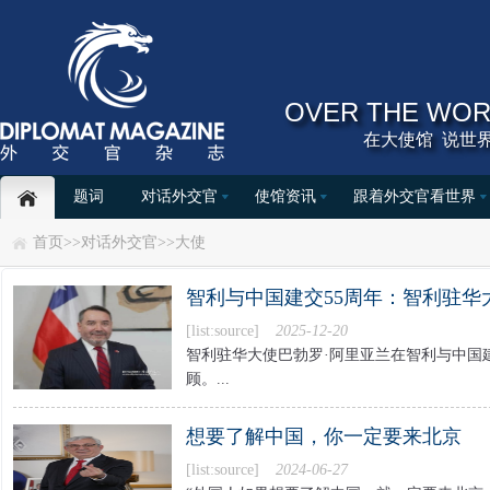
OVER THE WOR
在大使馆 说世界
题词
对话外交官
使馆资讯
跟着外交官看世界
首页
>>
对话外交官
>>
大使
智利与中国建交55周年：智利驻华大
[list:source]
2025-12-20
智利驻华大使巴勃罗·阿里亚兰在智利与中国
顾。...
想要了解中国，你一定要来北京
[list:source]
2024-06-27