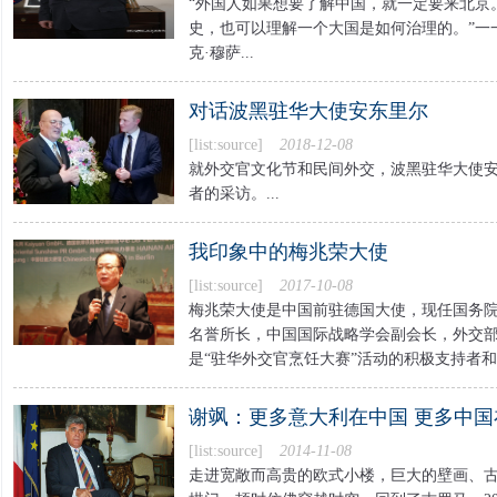
“外国人如果想要了解中国，就一定要来北京
史，也可以理解一个大国是如何治理的。”一
克·穆萨...
对话波黑驻华大使安东里尔
[list:source]
2018-12-08
就外交官文化节和民间外交，波黑驻华大使安东
者的采访。...
我印象中的梅兆荣大使
[list:source]
2017-10-08
梅兆荣大使是中国前驻德国大使，现任国务
名誉所长，中国国际战略学会副会长，外交
是“驻华外交官烹饪大赛”活动的积极支持者和参
谢飒：更多意大利在中国 更多中国
[list:source]
2014-11-08
走进宽敞而高贵的欧式小楼，巨大的壁画、