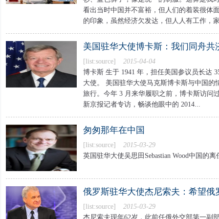
看出当时中国并不富裕，但人们的着装很体
的印象，虽然经济欠发达，但人人有工作，家家
美国驻华大使博卡斯：我们同舟共
[list:source]
2015-04-04
博卡斯 生于 1941 年，担任美国参议员长达 35 
大使。 美国驻华大使马克斯博卡斯与中国的情
旅行。今年 3 月来华履职之前，博卡斯访问过
新京报记者专访，畅谈他眼中的 2014...
匆匆那年在中国
[list:source]
2015-03-29
英国驻华大使吴思田Sebastian Wood中国的离任
俄罗斯驻华大使杰尼索夫：希望俄罗
[list:source]
2015-03-29
杰尼索夫现年62岁，此前任俄外交部第一副部