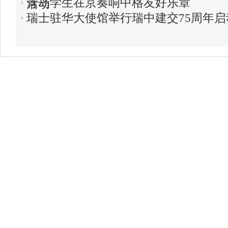
青岛学生在京奏响中格友好乐章
活动
瑞士驻华大使馆举行瑞中建交75周年启