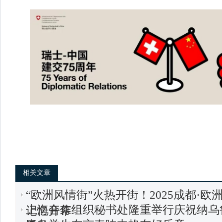
相关文章
“欧洲风情街”火热开街！2025成都·
上海合作组织秘书处隆重举行庆祝纳乌
记忆开幕